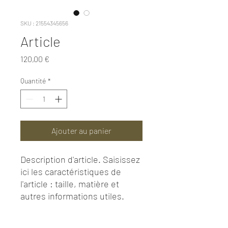
SKU : 21554345656
Article
Prix
120,00 €
Quantité
*
Ajouter au panier
Description d'article. Saisissez 
ici les caractéristiques de 
l'article : taille, matière et 
autres informations utiles.
DÉTAILS D'ARTICLE